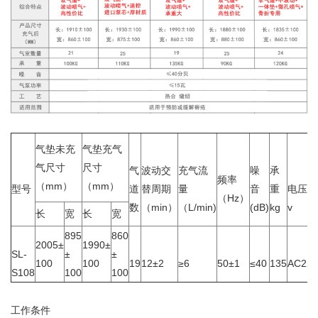
气垫未充
气垫充气
气尺寸
尺寸
气
波动交
充气流
噪
承
频率
（mm）
（mm）
型号
道
替周期
量
音
重
电压
（Hz）
数
（min）
（L/min)
(dB)
kg
v
长
宽
长
宽
895
860
2005±
1990±
SL-
±
±
100
100
19
12±2
≥6
50±1
≤40
135
AC220
S108
100
100
工作条件