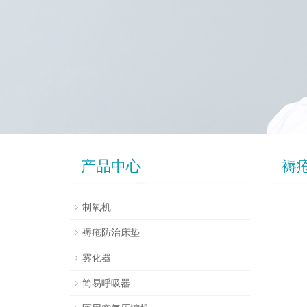
产品中心
褥
制氧机
褥疮防治床垫
雾化器
简易呼吸器