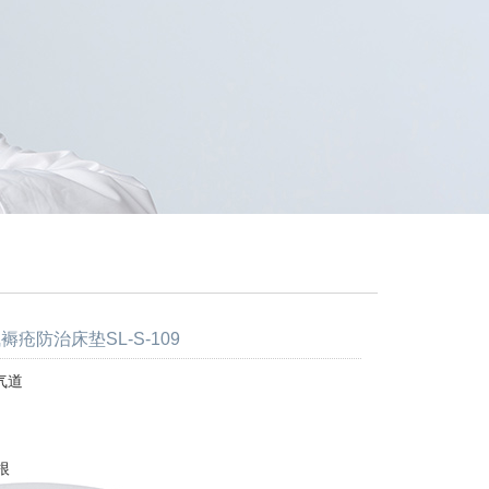
褥疮防治床垫SL-S-109
气道
根